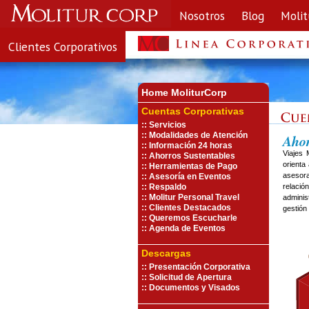
Nosotros
Blog
Molit
Clientes Corporativos
Home MoliturCorp
Cuentas Corporativas
::
Servicios
::
Modalidades de Atención
Ahor
::
Información 24 horas
Viajes 
::
Ahorros Sustentables
orienta
::
Herramientas de Pago
asesora
::
Asesoría en Eventos
::
Respaldo
relació
::
Molitur Personal Travel
adminis
::
Clientes Destacados
gestión 
::
Queremos Escucharle
::
Agenda de Eventos
Descargas
::
Presentación Corporativa
::
Solicitud de Apertura
::
Documentos y Visados