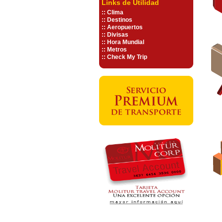
Links de Utilidad
::
Clima
::
Destinos
::
Aeropuertos
::
Divisas
::
Hora Mundial
::
Metros
::
Check My Trip