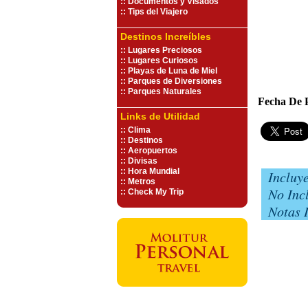
::
Documentos y Visados
::
Tips del Viajero
Destinos Increíbles
::
Lugares Preciosos
::
Lugares Curiosos
::
Playas de Luna de Miel
::
Parques de Diversiones
::
Parques Naturales
Fecha De P
Links de Utilidad
::
Clima
::
Destinos
::
Aeropuertos
::
Divisas
::
Hora Mundial
Incluy
::
Metros
No Inc
::
Check My Trip
Notas 