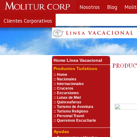
Nosotros
Blog
Molit
Clientes Corporativos
Home Linea Vacaciona
l
Productos Turísticos
::
Home
::
Nacionales
::
Internacionales
::
Cruceros
::
Excursiones
::
Lunas de Miel
::
Quinceañeras
::
Turismo de Aventura
::
Turismo Religioso
::
Personal Travel
::
Queremos Escucharle
Ayudas