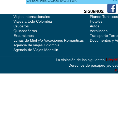
VIP
SIGUENOS:
Viajes Internacionales
Planes Turisticos
Viajes a todo Colombia
Hoteles
Cruceros
Autos
Quinceañeras
Aerolineas
Excursiones
Transporte Terre
Lunas de Miel y/o Vacaciones Romanticas
Documentos y V
Agencia de viajes Colombia
Agencia de Viajes Medellin
Leye
La violación de las siguientes
Derechos de pasajero y/o deb
S