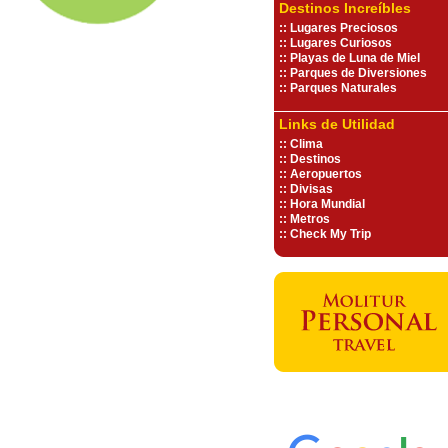
Destinos Increíbles
::
Lugares Preciosos
::
Lugares Curiosos
::
Playas de Luna de Miel
::
Parques de Diversiones
::
Parques Naturales
Links de Utilidad
::
Clima
::
Destinos
::
Aeropuertos
::
Divisas
::
Hora Mundial
::
Metros
::
Check My Trip