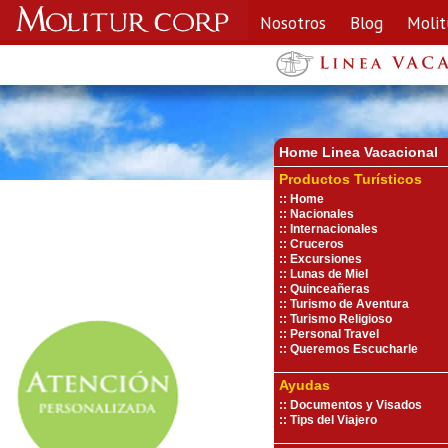
Nosotros
Blog
Molit
Home Linea Vacaciona
l
Productos Turísticos
::
Home
::
Nacionales
::
Internacionales
::
Cruceros
::
Excursiones
::
Lunas de Miel
::
Quinceañeras
::
Turismo de Aventura
::
Turismo Religioso
::
Personal Travel
::
Queremos Escucharle
Ayudas
::
Documentos y Visados
::
Tips del Viajero