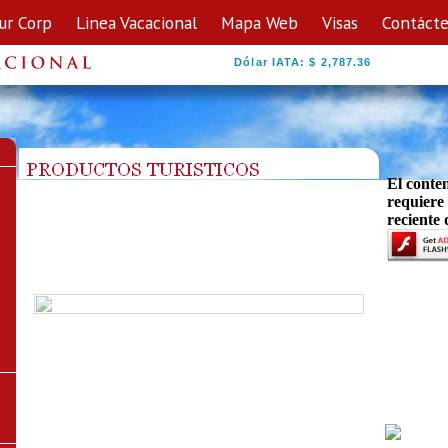
ur Corp
Linea Vacacional
Mapa Web
Visas
Contáct
Dólar IATA: $ 2,787.36
El conte
requiere
reciente