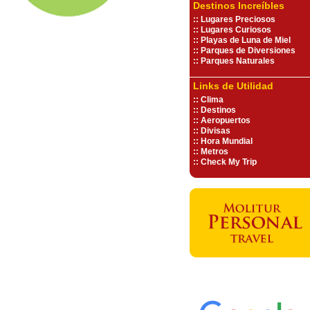
Destinos Increíbles
::
Lugares Preciosos
::
Lugares Curiosos
::
Playas de Luna de Miel
::
Parques de Diversiones
::
Parques Naturales
Links de Utilidad
::
Clima
::
Destinos
::
Aeropuertos
::
Divisas
::
Hora Mundial
::
Metros
::
Check My Trip