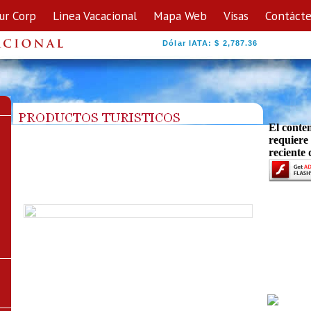
ur Corp
Linea Vacacional
Mapa Web
Visas
Contáct
Dólar IATA: $ 2,787.36
El conte
requiere
reciente