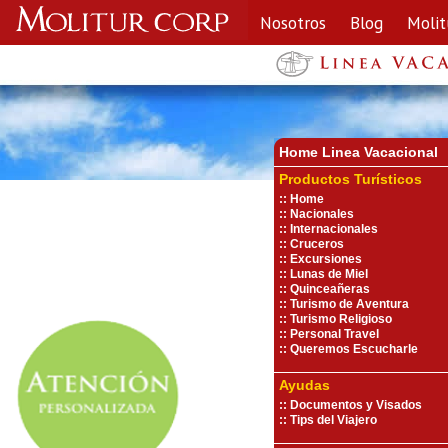
Nosotros
Blog
Molit
Home Linea Vacaciona
l
Productos Turísticos
::
Home
::
Nacionales
::
Internacionales
::
Cruceros
::
Excursiones
::
Lunas de Miel
::
Quinceañeras
::
Turismo de Aventura
::
Turismo Religioso
::
Personal Travel
::
Queremos Escucharle
Ayudas
::
Documentos y Visados
::
Tips del Viajero